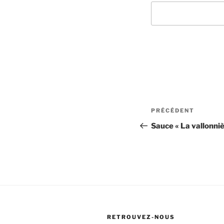
Navigation
Article
PRÉCÉDENT
de
précédent
Sauce « La vallonniè
l’article
RETROUVEZ-NOUS