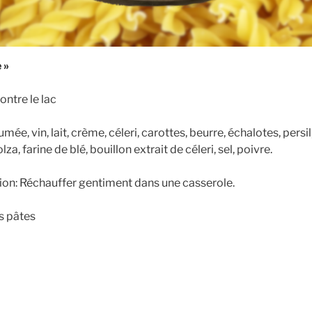
 »
ontre le lac
umée, vin, lait, crème, céleri, carottes, beurre, échalotes, persil,
lza, farine de blé, bouillon extrait de céleri, sel, poivre.
ion: Réchauffer gentiment dans une casserole.
s pâtes