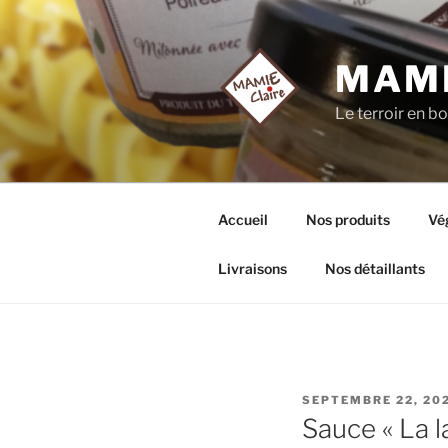
Aller
au
contenu
MAMI
principal
Le terroir en b
Accueil
Nos produits
Vé
Livraisons
Nos détaillants
PUBLIÉ
SEPTEMBRE 22, 20
LE
Sauce « La l