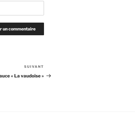
SUIVANT
Article
suivant
auce « La vaudoise »