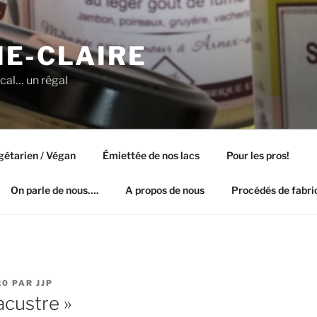
E-CLAIRE
ocal… un régal
gétarien / Végan
Émiettée de nos lacs
Pour les pros!
On parle de nous….
A propos de nous
Procédés de fabri
20
PAR
JJP
acustre »