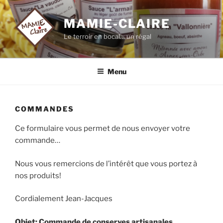
Aller
au
MAMIE-CLAIRE
contenu
Le terroir en bocal… un régal
principal
Menu
COMMANDES
Ce formulaire vous permet de nous envoyer votre
commande…
Nous vous remercions de l’intérêt que vous portez à
nos produits!
Cordialement Jean-Jacques
Objet: Commande de conserves artisanales