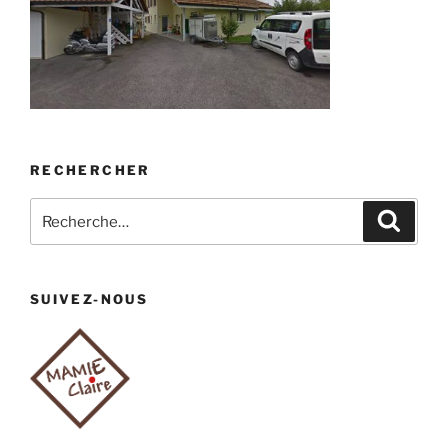
RECHERCHER
Recherche
Recher
pour
:
SUIVEZ-NOUS