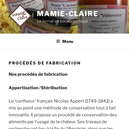
Aller
au
MAMIE-CLAIRE
contenu
Le terroir en bocal… un régal
principal
Menu
PROCÉDÉS DE FABRICATION
Nos procédés de fabrication
Appertisation /Stérilisation
Le ‘confiseur’ français Nicolas Appert (1749-1842) a
mis au point une méthode de conservation tout à fait
innovante. Il propose un procédé de conservation des
aliments par l’usage de la chaleur. Ses travaux de
recherche ont lieu à la fin du 18esiècle, alors que les